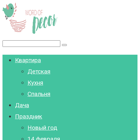
Перейти
к
контенту
Поиск:
Квартира
Детская
Кухня
Спальня
Дача
Праздник
Новый год
14 февраля