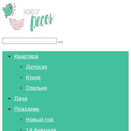
Перейти
к
контенту
Поиск:
Квартира
Детская
Кухня
Спальня
Дача
Праздник
Новый год
14 февраля