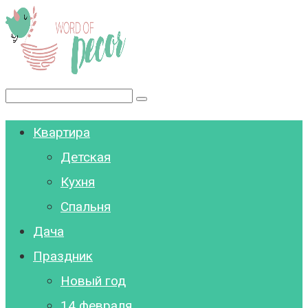
Перейти
к
контенту
Поиск:
Квартира
Детская
Кухня
Спальня
Дача
Праздник
Новый год
14 февраля