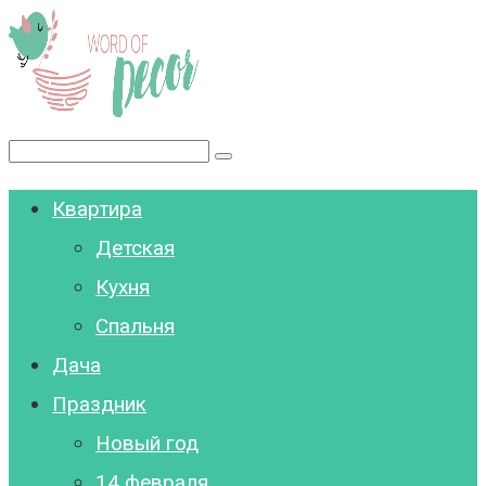
Перейти
к
контенту
Поиск:
Квартира
Детская
Кухня
Спальня
Дача
Праздник
Новый год
14 февраля