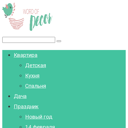
Перейти
к
контенту
Поиск:
Квартира
Детская
Кухня
Спальня
Дача
Праздник
Новый год
14 февраля