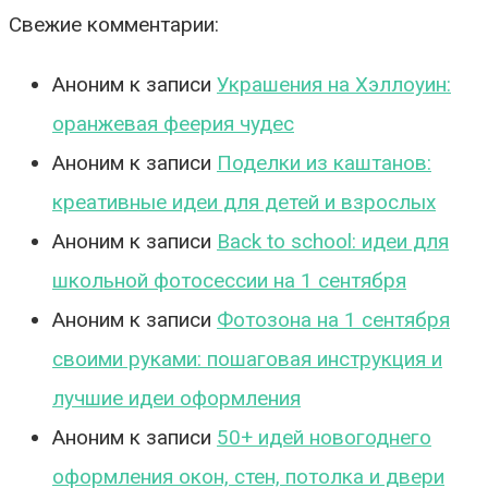
Свежие комментарии:
Аноним
к записи
Украшения на Хэллоуин:
оранжевая феерия чудес
Аноним
к записи
Поделки из каштанов:
креативные идеи для детей и взрослых
Аноним
к записи
Back to school: идеи для
школьной фотосессии на 1 сентября
Аноним
к записи
Фотозона на 1 сентября
своими руками: пошаговая инструкция и
лучшие идеи оформления
Аноним
к записи
50+ идей новогоднего
оформления окон, стен, потолка и двери