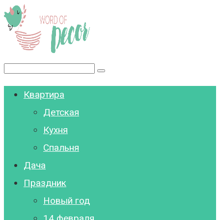
Перейти
к
контенту
Поиск:
Квартира
Детская
Кухня
Спальня
Дача
Праздник
Новый год
14 февраля