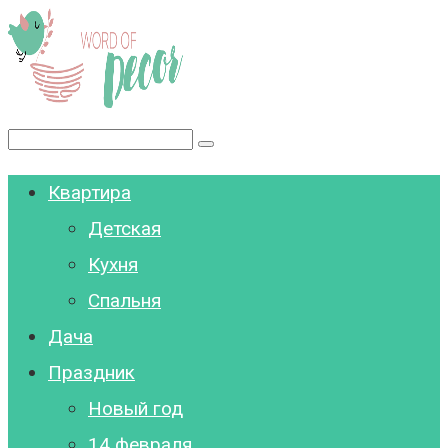
Перейти
к
контенту
Поиск:
Квартира
Детская
Кухня
Спальня
Дача
Праздник
Новый год
14 февраля