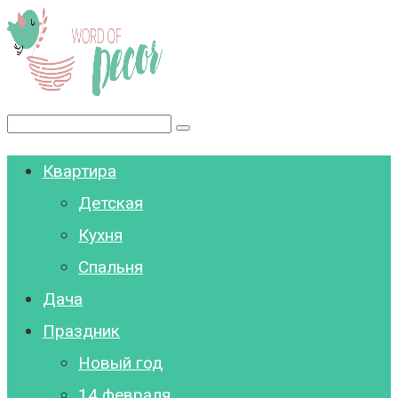
Перейти
к
контенту
Поиск:
Квартира
Детская
Кухня
Спальня
Дача
Праздник
Новый год
14 февраля