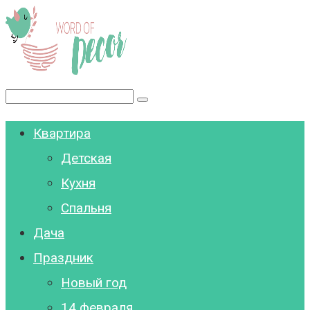
Перейти
к
контенту
Поиск:
Квартира
Детская
Кухня
Спальня
Дача
Праздник
Новый год
14 февраля