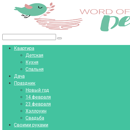
Перейти
к
контенту
Поиск:
Квартира
Детская
Кухня
Спальня
Дача
Праздник
Новый год
14 февраля
23 февраля
Хэллоуин
Свадьба
Своими руками