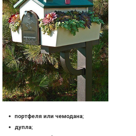
портфеля или чемодана
;
дупла
;