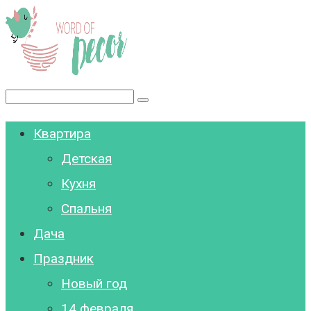
Перейти
к
контенту
Поиск:
Квартира
Детская
Кухня
Спальня
Дача
Праздник
Новый год
14 февраля