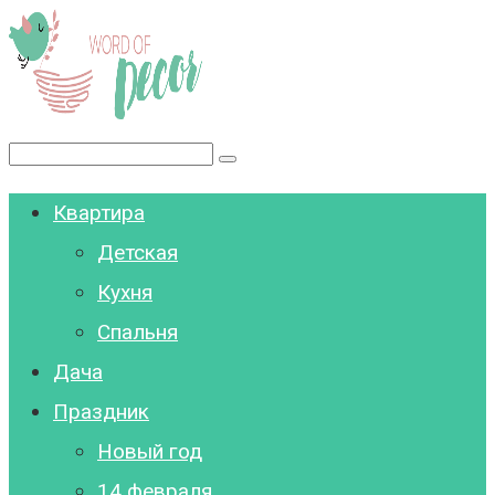
Перейти
к
контенту
Поиск:
Квартира
Детская
Кухня
Спальня
Дача
Праздник
Новый год
14 февраля