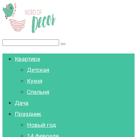
Перейти
к
контенту
Поиск:
Квартира
Детская
Кухня
Спальня
Дача
Праздник
Новый год
14 февраля