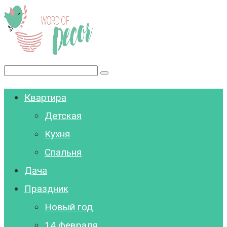
Перейти
к
контенту
Поиск:
Квартира
Детская
Кухня
Спальня
Дача
Праздник
Новый год
14 февраля