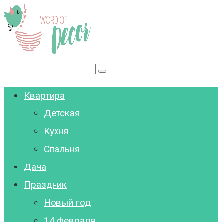
Перейти
к
контенту
Поиск:
Квартира
Детская
Кухня
Спальня
Дача
Праздник
Новый год
14 февраля