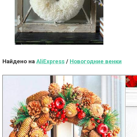
Найдено на
AliExpress
/
Новогодние венки