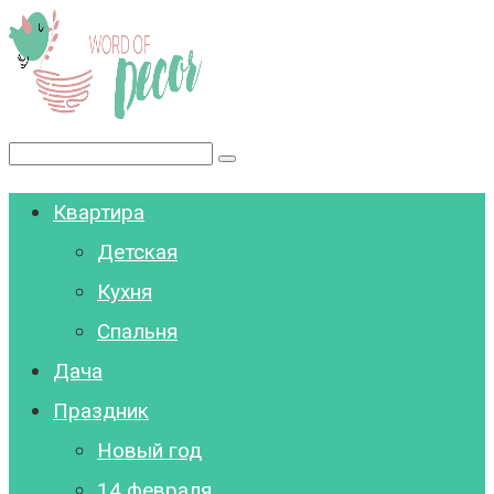
Перейти
к
контенту
Поиск:
Квартира
Детская
Кухня
Спальня
Дача
Праздник
Новый год
14 февраля