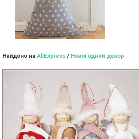
Найдено на
AliExpress
/
Новогодний декор